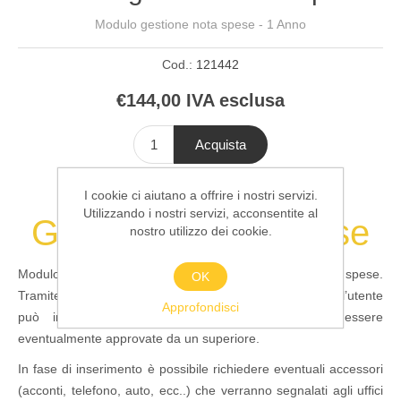
Modulo gestione nota spese - 1 Anno
Cod.:
121442
€144,00 IVA esclusa
Acquista
I cookie ci aiutano a offrire i nostri servizi.
Utilizzando i nostri servizi, acconsentite al
Gestione Nota Spese
nostro utilizzo dei cookie.
Modulo che consente la gestione di trasferte e note spese.
OK
Tramite interfaccia guidata che facilita la compilazione, l’utente
Approfondisci
può inserire le proprie trasferte che potranno essere
eventualmente approvate da un superiore.
In fase di inserimento è possibile richiedere eventuali accessori
(acconti, telefono, auto, ecc..) che verranno segnalati agli uffici