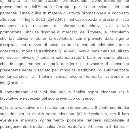
c) finalità di comunicazioni promozionali. Conformemente al
provvedimento dell’Autorità Garante per la protezione dei dati
personali “Linee guida in materia di attività promozionale e contrasto
allo spam - 4 luglio 2013 [2542348]”, nel caso decida di prestare il suo
consenso alla ricezione di informazioni relative alle attività
promozionali, incluse ricerche di mercato, del Titolare, la informiamo
che tali attività si potranno esercitare, come previsto dalla vigente
disciplina, per mezzo di posta cartacea, contatti telefonici tramite
operatore (“modalità tradizionali”), e-mail, invio di sms/mms ed utilizzo
dei social network (“modalità automatizzate”). La informiamo, altresì,
che in ogni momento potrà decidere di revocare il consenso
precedentemente rilasciato per modalità tradizionali o automatizzate
comunicandolo al Titolare senza alcuna formalità scrivendo a
info@hrlife.it.
Il conferimento dei suoi dati per la finalità sopra elencata (c) è
facoltativo e necessita del suo preventivo consenso.
d) finalità valutative e di reclutamento di personale. Il conferimento dei
suoi dati per la finalità sopra elencata (d) è facoltativo, ma il loro
eventuale mancato conferimento potrebbe rendere impossibile il
perseguimento di detta finalità. Ai sensi dell’art. 24, comma 1, lettera i-