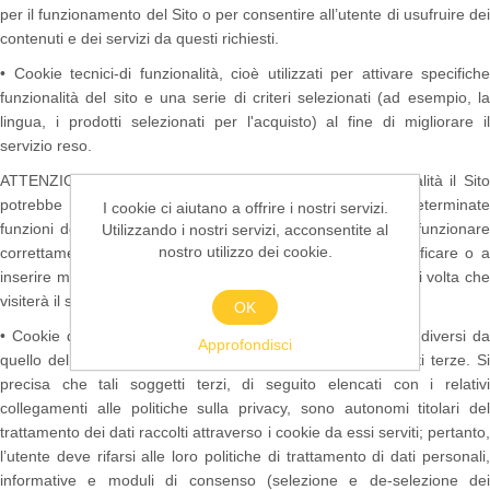
per il funzionamento del Sito o per consentire all’utente di usufruire dei
contenuti e dei servizi da questi richiesti.
• Cookie tecnici-di funzionalità, cioè utilizzati per attivare specifiche
funzionalità del sito e una serie di criteri selezionati (ad esempio, la
lingua, i prodotti selezionati per l'acquisto) al fine di migliorare il
servizio reso.
ATTENZIONE: disabilitando i cookie tecnici e/o di funzionalità il Sito
potrebbe risultare non consultabile o alcuni servizi o determinate
I cookie ci aiutano a offrire i nostri servizi.
funzioni del Sito potrebbero risultare non disponibili o non funzionare
Utilizzando i nostri servizi, acconsentite al
nostro utilizzo dei cookie.
correttamente e l’utente potrebbe essere costretto a modificare o a
inserire manualmente alcune informazioni o preferenze ogni volta che
visiterà il sito.
OK
• Cookie di terze parti, cioè cookie di siti o di web server diversi da
Approfondisci
quello del Titolare, utilizzati per finalità proprie di dette parti terze. Si
precisa che tali soggetti terzi, di seguito elencati con i relativi
collegamenti alle politiche sulla privacy, sono autonomi titolari del
trattamento dei dati raccolti attraverso i cookie da essi serviti; pertanto,
l’utente deve rifarsi alle loro politiche di trattamento di dati personali,
informative e moduli di consenso (selezione e de-selezione dei